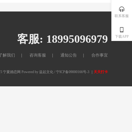
联系客服
客服: 18995096979
下载APP
了解我们
咨询客服
通知公告
合作事宜
15
宁夏婚恋网
Powered by
益起文化
/ 宁ICP备09000166号-3
|
天天打卡